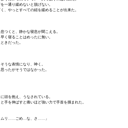
所を一通り緩めないと脱げない。
暫く、やっとすべての紐を緩めることが出来た。
一息つくと、静かな寝息が聞こえる。
り早く寝ることはめったに無い。
たときだった。
しそうな表情になり、呻く。
と思ったがそうではなかった。
うに頭を抱え、うなされている。
うと手を伸ばすと痛いほど強い力で手首を掴まれた。
…ムリ……ごめ…な、さ……」