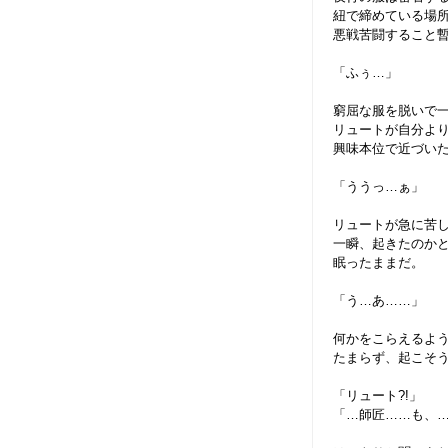
紐で締めている場
悪戦苦闘すること
「ふぅ…」
窮屈な服を脱いで
リュートが自分よ
興味本位で近づい
「ううっ…ぁ」
リュートが急に苦
一瞬、起きたのか
眠ったままだ。
「う…あ……」
何かをこらえるよ
たまらず、起こそ
「リュート?!」
「…師匠……も、