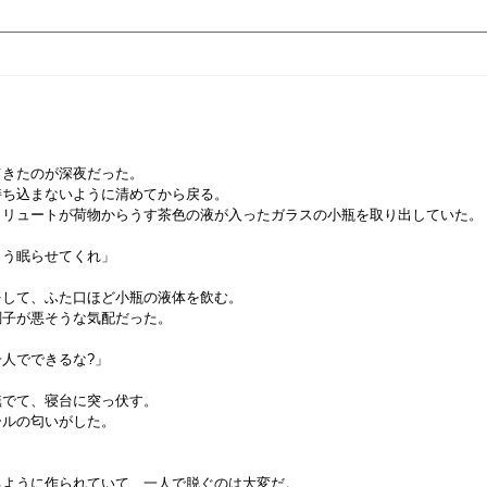
てきたのが深夜だった。
持ち込まないように清めてから戻る。
、リュートが荷物からうす茶色の液が入ったガラスの小瓶を取り出していた。
もう眠らせてくれ」
をして、ふた口ほど小瓶の液体を飲む。
調子が悪そうな気配だった。
人でできるな?」
撫でて、寝台に突っ伏す。
ールの匂いがした。
るように作られていて、一人で脱ぐのは大変だ。