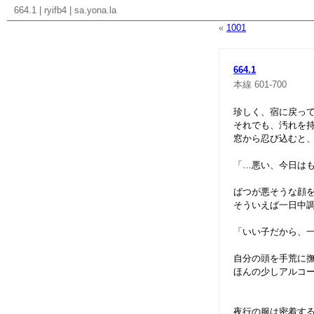
664.1
|
ryifb4
|
sa.yona.la
«
1001
664.1
本線
601-700
珍しく、宿に戻っ
それでも、汚れを
窓から忍び込むと
「…悪い、今日は
ばつが悪そうな顔
そういえば一日中
「いい子だから、一
自分の頭を手荒に
ほんの少しアルコ
夜行の服は密着す