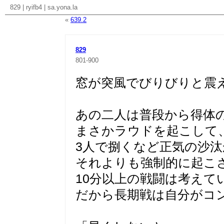
829
|
ryifb4
|
sa.yona.la
«
639.2
829
801-900
窓が突風でびりびりと震
あの二人は普段から得体
まさかラウドを起こして
3人で捌くなど正気の沙汰
それよりも強制的に起こ
10分以上の戦闘は考えて
だから長期戦は自分がコ