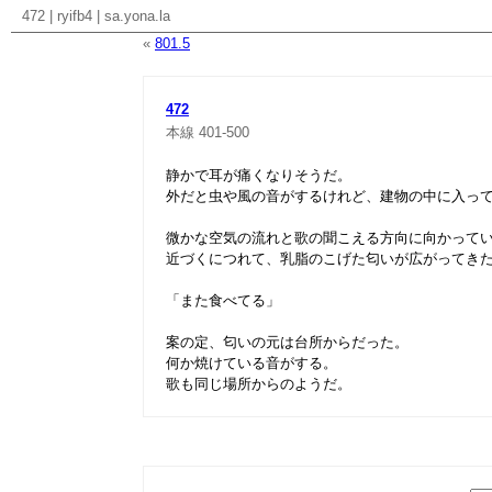
472
|
ryifb4
|
sa.yona.la
«
801.5
472
本線
401-500
静かで耳が痛くなりそうだ。
外だと虫や風の音がするけれど、建物の中に入っ
微かな空気の流れと歌の聞こえる方向に向かって
近づくにつれて、乳脂のこげた匂いが広がってき
「また食べてる」
案の定、匂いの元は台所からだった。
何か焼けている音がする。
歌も同じ場所からのようだ。