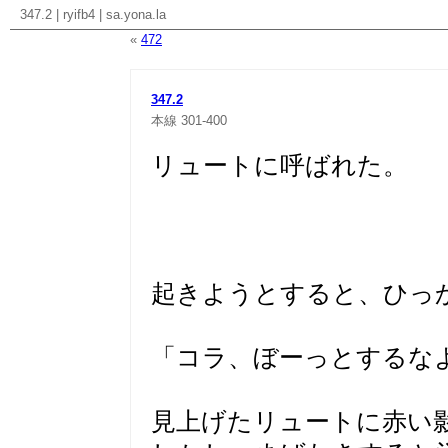
347.2
|
ryifb4
|
sa.yona.la
«
472
347.2
本線
301-400
リュートに呼ばれた。
起きようとすると、ひっ
「コラ、ぼーっとするな
見上げたリュートに赤い