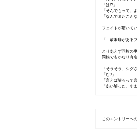
「は!?」
「そんでもって、
「なんでまたこん
フェイトが驚いて
「…放浪癖がある
とりあえず同族の
同族でもかなり有
「そうそう、シグ
「む?」
「言えば解るって
「あい解った。す
このエントリーへ