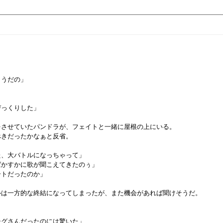
ようだの」
びっくりした」
をさせていたパンドラが、フェイトと一緒に屋根の上にいる。
べきだったかなぁと反省。
た、大バトルになっちゃって」
ばかすかに歌が聞こえてきたのぅ」
ートだったのか」
ルは一方的な終結になってしまったが、また機会があれば聞けそうだ。
シグさんだったのには驚いた」