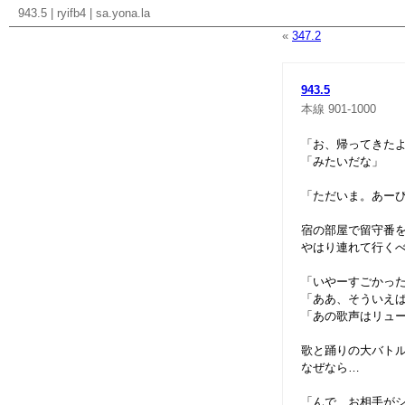
943.5
|
ryifb4
|
sa.yona.la
«
347.2
943.5
本線
901-1000
「お、帰ってきた
「みたいだな」
「ただいま。あー
宿の部屋で留守番
やはり連れて行く
「いやーすごかっ
「ああ、そういえ
「あの歌声はリュ
歌と踊りの大バト
なぜなら…
「んで、お相手が