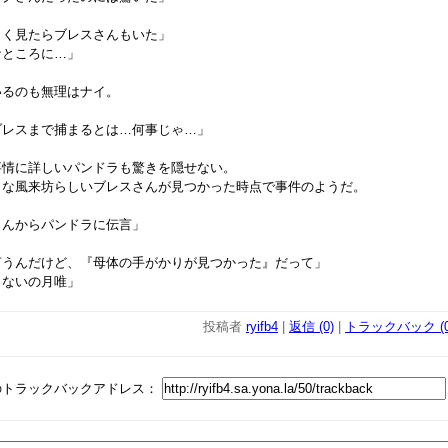
よく見たらブレスさんもいた」
なところに…」
いるのも無理はナイ。
ブレスまで捕まるとは…何事じゃ…」
事情に詳しいパンドラも驚きを隠せない。
名な風来坊らしいブレスさんが見つかった時点で事件のようだ。
さんからパンドラに伝言」
言うんだけど、『母体の手がかりが見つかった』だって」
まないの月唯」
投稿者
ryifb4
|
返信 (0)
|
トラックバック (0
のトラックバックアドレス：