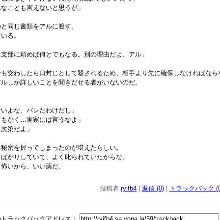
んなことも言えないと思うが」
と同じ書類をアルに渡す。
いる。
は支部に頼めば何とでもなる。別の理由だよ、アル」
も交わしたら口封じとして殺されるため、相手より先に確保しなければなら
ルしか詳しいことを聞きだせる者がいないのだ。
ないよな、バレたわけだし」
ともかく…実家には言うなよ」
き次第だよ」
秘密を握ってしまったのが堪えたらしい。
ばかりしていて、よく叱られていたからな。
怖いから、いい薬だ。
投稿者
ryifb4
|
返信 (0)
|
トラックバック (0
のトラックバックアドレス：