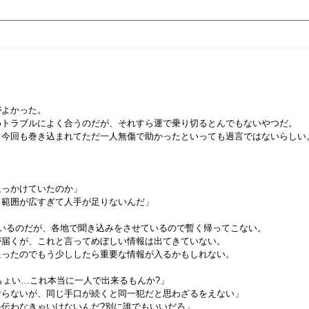
よかった。
トラブルによく合うのだが、それすら運で乗り切るとんでもないやつだ。
今回も巻き込まれてただ一人無傷で助かったといっても過言ではないらしい
追っかけていたのか」
も範囲が広すぎて人手が足りないんだ」
どいるのだが、各地で聞き込みをさせているので暫く帰ってこない。
届くが、これと言ってめぼしい情報は出てきていない。
ったのでもう少ししたら重要な情報が入るかもしれない。
0ちょい…これ本当に一人で出来るもんか?」
ならないが、同じ手口が続くと同一犯だと思わざるをえない」
手伝わなきゃいけないんだ?別に誰でもいいだろ」