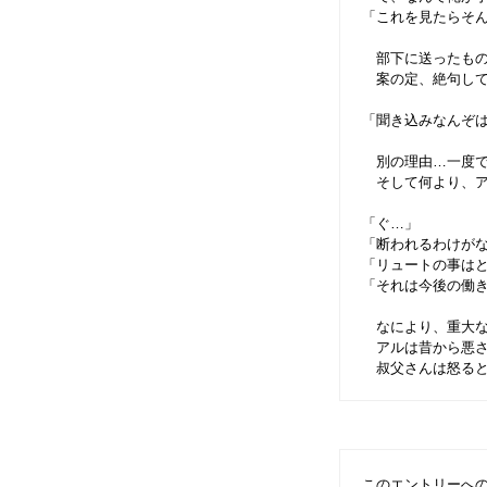
「これを見たらそ
部下に送ったもの
案の定、絶句して
「聞き込みなんぞ
別の理由…一度で
そして何より、ア
「ぐ…」
「断われるわけが
「リュートの事は
「それは今後の働
なにより、重大な
アルは昔から悪さ
叔父さんは怒ると
このエントリーへ