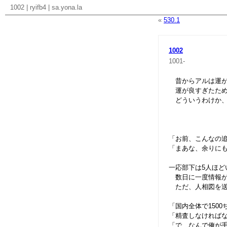
1002
|
ryifb4
|
sa.yona.la
«
530.1
1002
1001-
昔からアルは運が
運が良すぎたため
どういうわけか、
「お前、こんなの
「まあな、余りに
一応部下は5人ほ
数日に一度情報が
ただ、人相図を送
「国内全体で150
「精査しなければ
「で、なんで俺が