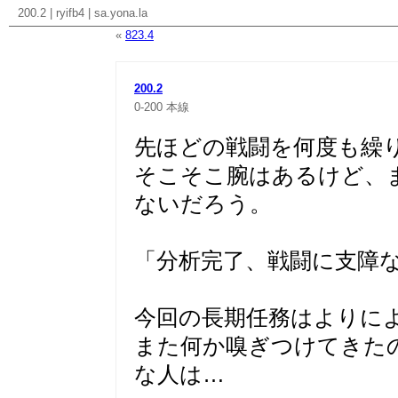
200.2
|
ryifb4
|
sa.yona.la
«
823.4
200.2
0-200
本線
先ほどの戦闘を何度も繰
そこそこ腕はあるけど、
ないだろう。
「分析完了、戦闘に支障
今回の長期任務はよりに
また何か嗅ぎつけてきた
な人は…