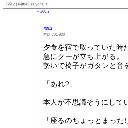
799.2
|
ryifb4
|
sa.yona.la
«
200.2
799.2
本線
701-800
夕食を宿で取っていた時
急にクーが立ち上がる。
勢いで椅子がガタンと音
「あれ?」
本人が不思議そうにして
「座るのちょっとまった!